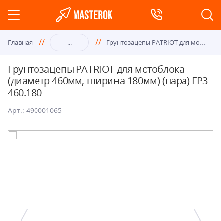
Гру
нтозацепы PATRIOT для мотоблока (диаметр 460мм, ширина 180мм) (пара) ГР3 460.180
Главная
...
Грунтозацепы PATRIOT для мотоблока
(диаметр 460мм, ширина 180мм) (пара) ГР3
460.180
Арт.: 490001065