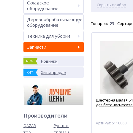
Складское
Скрыть подбор
оборудование
Деревообрабатывающее
Товаров:
23
Сортиро
оборудование
Техника для уборки
Запчасти
Новинки
NEW
Хиты продаж
ХИТ
Шестерня малая Б13
для бетоносмесите
Производители
Артикул: 5110060
QAZAR
Рустрак
TOR
БЕЛМАШ