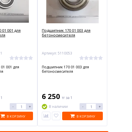
 01 001 для
Подшипник 170 01 003 для
еля
бетоносмесителя
51
Артикул: 5110053
01 001 для
Подшипник 170 01 003 для
ля
бетоносмесителя
6 250
 1
тг
за 1
-
+
-
+
В наличии
В КОРЗИНУ
В КОРЗИНУ