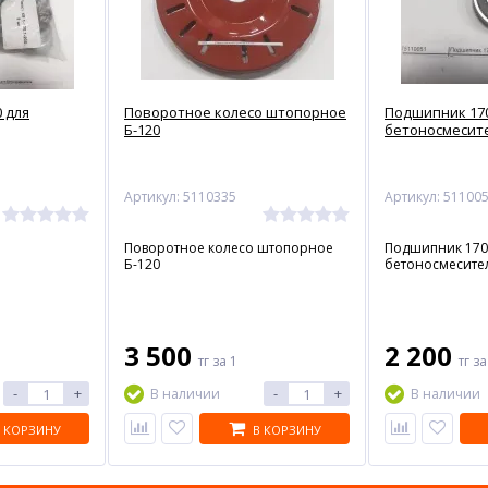
0 для
Поворотное колесо штопорное
Подшипник 170
Б-120
бетоносмесит
Артикул: 5110335
Артикул: 51100
Поворотное колесо штопорное
Подшипник 170 
Б-120
бетоносмесите
3 500
2 200
тг
за 1
тг
за
-
+
-
+
В наличии
В наличии
 КОРЗИНУ
В КОРЗИНУ