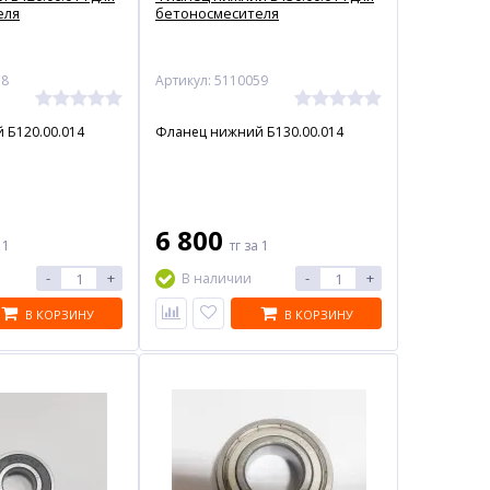
еля
бетоносмесителя
58
Артикул: 5110059
 Б120.00.014
Фланец нижний Б130.00.014
6 800
 1
тг
за 1
-
+
-
+
В наличии
В КОРЗИНУ
В КОРЗИНУ