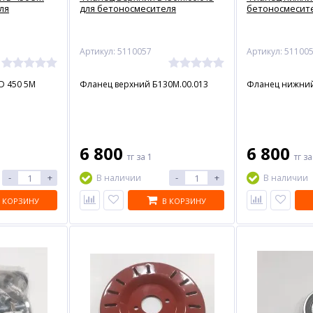
ля
для бетоносмесителя
бетоносмесит
Артикул: 5110057
Артикул: 51100
D 450 5M
Фланец верхний Б130М.00.013
Фланец нижний
6 800
6 800
тг
за 1
тг
за
-
+
-
+
В наличии
В наличии
 КОРЗИНУ
В КОРЗИНУ