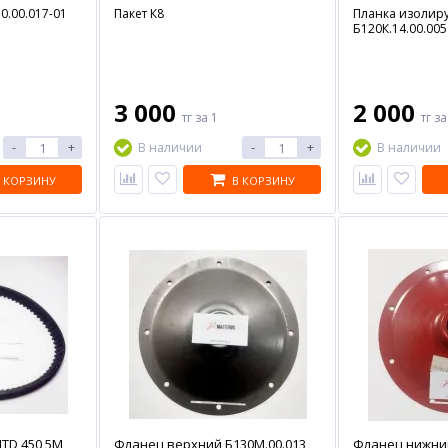
0.00.017-01
Пакет К8
Планка изоли
Б120К.14.00.005
3 000
2 000
тг
за 1
тг
за
-
+
-
+
В наличии
В наличии
 КОРЗИНУ
В КОРЗИНУ
TD 450 5M
Фланец верхний Б130М.00.013
Фланец нижний