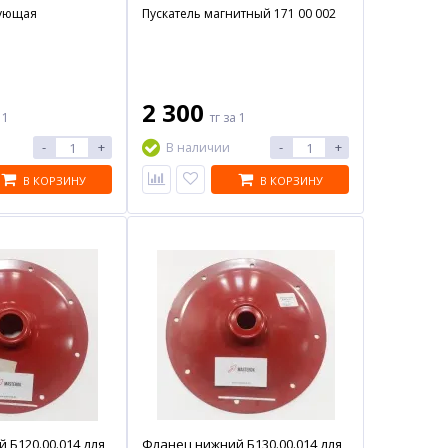
рующая
Пускатель магнитный 171 00 002
2 300
 1
тг
за 1
-
+
-
+
В наличии
В КОРЗИНУ
В КОРЗИНУ
 Б120.00.014 для
Фланец нижний Б130.00.014 для