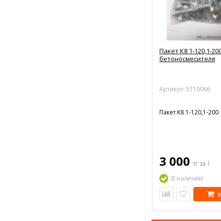
Пакет К8 1-120,1-20
бетоносмесителя
Артикул: 5110066
Пакет К8 1-120,1-200
3 000
тг
за 1
В наличии
В