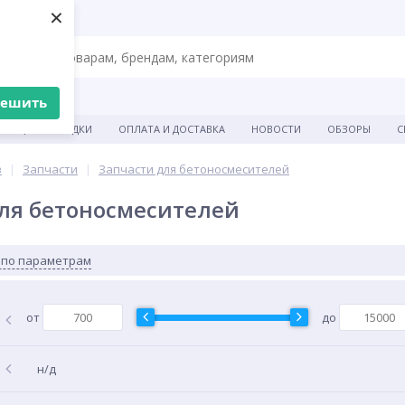
×
решить
АКЦИИ И СКИДКИ
ОПЛАТА И ДОСТАВКА
НОВОСТИ
ОБЗОРЫ
С
в
Запчасти
Запчасти для бетоносмесителей
ля бетоносмесителей
 по параметрам
от
до
н/д