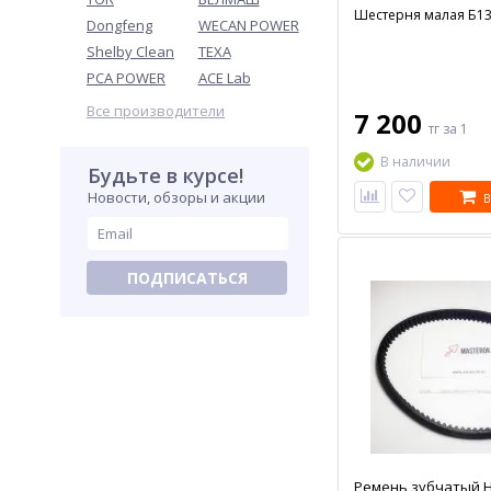
Шестерня малая Б13
Dongfeng
WECAN POWER
Shelby Clean
TEXA
PCA POWER
ACE Lab
Все производители
7 200
тг
за 1
В наличии
Будьте в курсе!
Новости, обзоры и акции
В
ПОДПИСАТЬСЯ
Ремень зубчатый H