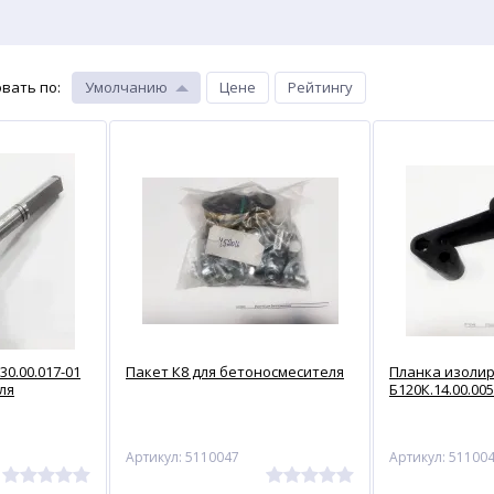
вать по
:
Умолчанию
Цене
Рейтингу
0.00.017-01
Пакет К8 для бетоносмесителя
Планка изоли
ля
Б120К.14.00.005
Артикул: 5110047
Артикул: 51100