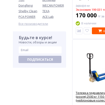
Dongfeng
WECAN POWER
369 031 тг
Экономия 199 031 т
Shelby Clean
TEXA
170 000
тг
за
PCA POWER
ACE Lab
В наличии
Все производители
В
Будьте в курсе!
Новости, обзоры и акции
ПОДПИСАТЬСЯ
Тележка гидравлич
(рохля) 2500 кг 115
(нейлоновые колес