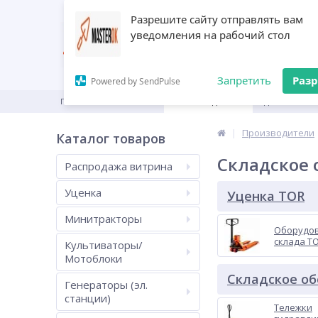
Разрешите сайту отправлять вам
уведомления на рабочий стол
Запретить
Раз
Powered by SendPulse
ГЛАВНАЯ
КАТАЛОГ
ПРОИЗВОДИТЕЛИ
ДИЛЕРАМ
Производители
Каталог товаров
Складское 
Распродажа витрина
Уценка
Уценка TOR
Минитракторы
Оборудов
склада T
Культиваторы/
Мотоблоки
Складское о
Генераторы (эл.
станции)
Тележки