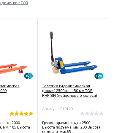
трические TOR
авлическая
Тележка гидравлическая
2000
(рохля) 2500 кг 1150 мм TOR
RHP(BF) (нейлоновые колеса)
5
Артикул: 1010179
ть,кг: 2000
Грузоподъемность,кг: 2500
, мм: 185 Высота
Высота подъема, мм: 200 Высота
5
подхвата, мм: 85