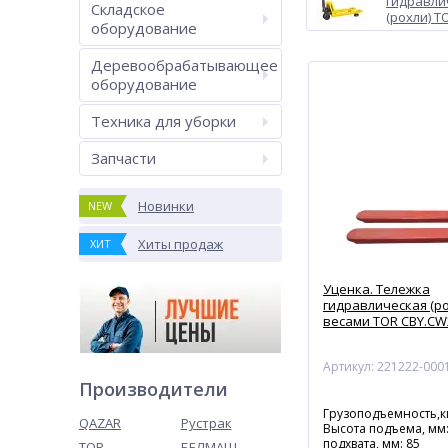
гидравли
Складское
(рохли) T
оборудование
Деревообрабатывающее
оборудование
Техника для уборки
Запчасти
Новинки
NEW
Хиты продаж
ХИТ
Уценка. Тележка
гидравлическая (ро
весами TOR CBY.CW2
Артикул: 221222-000
Производители
Грузоподъемность,кг
QAZAR
Рустрак
Высота подъема, мм:
подхвата, мм: 85
TOR
БЕЛМАШ