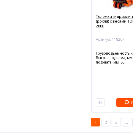
Тележка гидравлич
(рохля) с весами TO
2000
Артикул: 118207
Грузоподъемность,кг
Высота подъема, мм:
подхвата, мм: 85
П
1
2
3
...