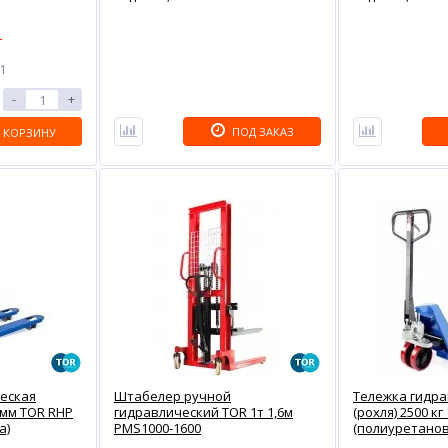
г
 1
-
+
ПОД ЗАКАЗ
 КОРЗИНУ
еская
Штабелер ручной
Тележка гидр
0 мм TOR RHP
гидравлический TOR 1т 1,6м
(рохля) 2500 к
а)
PMS1000-1600
(полиуретанов