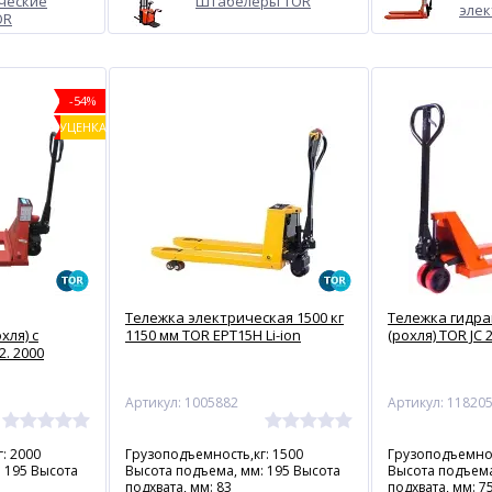
ческие
Штабелёры TOR
элек
OR
-54%
УЦЕНКА
Тележка электрическая 1500 кг
Тележка гидр
хля) с
1150 мм TOR EPT15H Li-ion
(рохля) TOR JC 
. 2000
1
Артикул: 1005882
Артикул: 11820
: 2000
Грузоподъемность,кг: 1500
Грузоподъемнос
 195 Высота
Высота подъема, мм: 195 Высота
Высота подъема
подхвата, мм: 83
подхвата, мм: 7