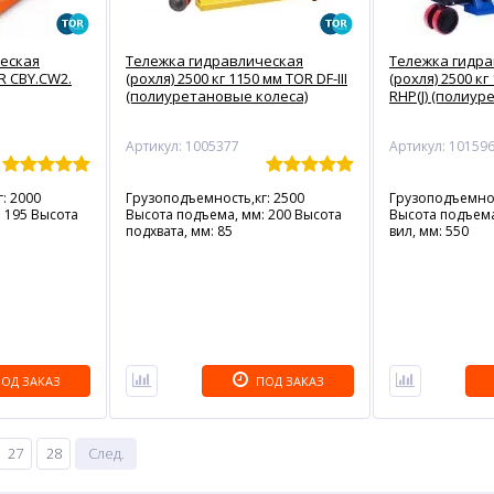
еская
Тележка гидравлическая
Тележка гидр
R CBY.CW2.
(рохля) 2500 кг 1150 мм TOR DF-III
(рохля) 2500 кг
(полиуретановые колеса)
RHP(J) (полиур
Артикул: 1005377
Артикул: 10159
: 2000
Грузоподъемность,кг: 2500
Грузоподъемнос
 195 Высота
Высота подъема, мм: 200 Высота
Высота подъем
подхвата, мм: 85
вил, мм: 550
ОД ЗАКАЗ
ПОД ЗАКАЗ
27
28
След.