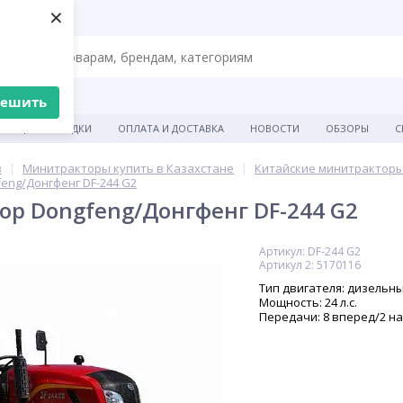
×
решить
АКЦИИ И СКИДКИ
ОПЛАТА И ДОСТАВКА
НОВОСТИ
ОБЗОРЫ
С
в
Минитракторы купить в Казахстане
Китайские минитракторы
eng/Донгфенг DF-244 G2
р Dongfeng/Донгфенг DF-244 G2
Артикул: DF-244 G2
Артикул 2: 5170116
Тип двигателя: дизельн
Мощность: 24 л.с.
Передачи: 8 вперед/2 н