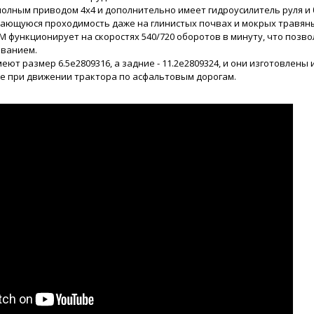
полным приводом 4x4 и дополнительно имеет гидроусилитель руля и
ающуюся проходимость даже на глинистых почвах и мокрых травяны
 функционирует на скоростях 540/720 оборотов в минуту, что поз
ванием.
ют размер 6.5e2809316, а задние - 11.2e2809324, и они изготовлены
е при движении трактора по асфальтовым дорогам.