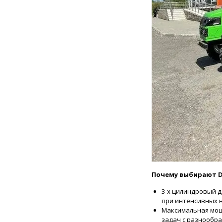
Почему выбирают Do
3-х цилиндровый 
при интенсивных н
Максимальная мощн
задач с разнообр