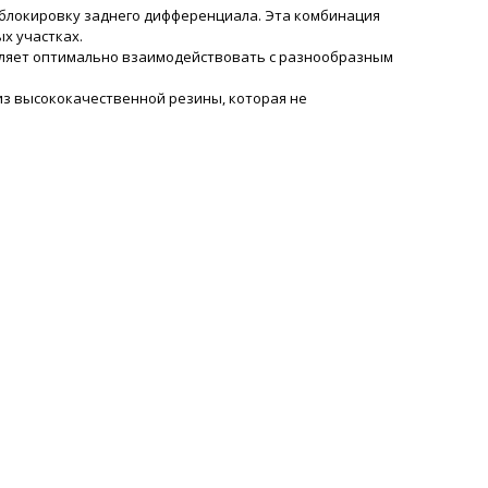
 блокировку заднего дифференциала. Эта комбинация
х участках.
воляет оптимально взаимодействовать с разнообразным
 из высококачественной резины, которая не