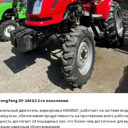
ngfeng DF-244 G2 2-го поколения:
дизельный двигатель, маркировка KM385BT, работает на системе во
агрузках, обеспечивая продуктивность на протяжении всего рабоче
ость достигает 24 лошадиных сил, что более чем достаточно для 
азным навесным оборудованием