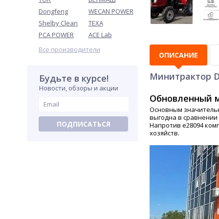
Dongfeng
WECAN POWER
Shelby Clean
TEXA
PCA POWER
ACE Lab
Все производители
ОПИСАНИЕ
Минитрактор D
Будьте в курсе!
Новости, обзоры и акции
Обновленный м
Основным значительн
выгодна в сравнении 
ПОДПИСАТЬСЯ
Напротив e28094 ком
хозяйств.