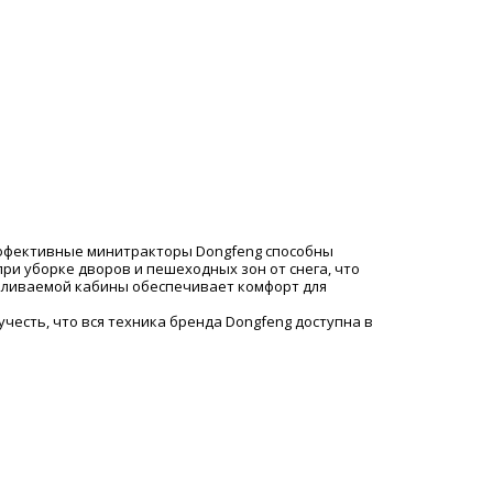
эффективные минитракторы Dongfeng способны
ри уборке дворов и пешеходных зон от снега, что
пливаемой кабины обеспечивает комфорт для
есть, что вся техника бренда Dongfeng доступна в