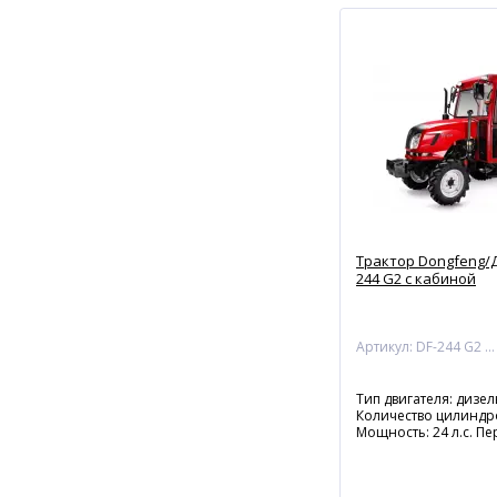
Трактор Dongfeng/Д
244 G2 с кабиной
Артикул: DF-244 G2 с кабиной
Тип двигателя: дизе
Количество цилиндро
Мощность: 24 л.с. Пе
вперед/2 назад