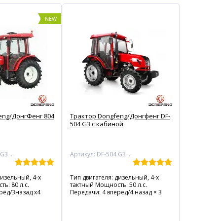
NEW
eng/ДонгФенг 804
Трактор Dongfeng/Донгфенг DF-
504 G3 с кабиной
Артикул: DF-804 G3 с кабиной
Артикул: DF-504 G3 с кабиной
дизельный, 4-х
Тип двигателя: дизельный, 4-х
ь: 80 л.с.
тактный Мощность: 50 л.с.
рёд/3назад х4
Передачи: 4 вперед/4 назад × 3