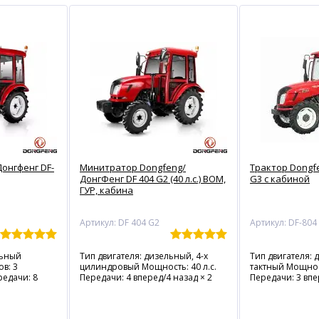
онгфенг DF-
Минитратор Dongfeng/
Трактор Dongf
ДонгФенг DF 404 G2 (40 л.с.) ВОМ,
G3 с кабиной
ГУР, кабина
Артикул: DF 404 G2
льный
Тип двигателя: дизельный, 4-х
Тип двигателя: 
в: 3
цилиндровый Мощность: 40 л.с.
тактный Мощност
редачи: 8
Передачи: 4 вперед/4 назад × 2
Передачи: 3 впе