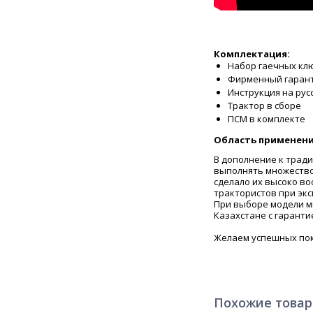
Комплектация:
Набор гаечных кл
Фирменный гаран
Инструкция на рус
Трактор в сборе
ПСМ в комплекте
Область применени
В дополнение к трад
выполнять множество 
сделало их высоко в
трактористов при эк
При выборе модели м
Казахстане с гарант
Желаем успешных пок
Похожие това