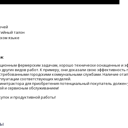
ючей
тийный талон
ском языке
я:
иционным фермерским задачам, хорошо технически оснащенные и 
других видов работ. К примеру, они доказали свою эффективность п
остребованными городскими коммунальными службами. Наличие ота
сплуатации соответствующих моделей.
инитрактора для приобретения потенциальный покупатель должен уч
ией и сервисным обслуживанием!
упок и продуктивной работы!
ры