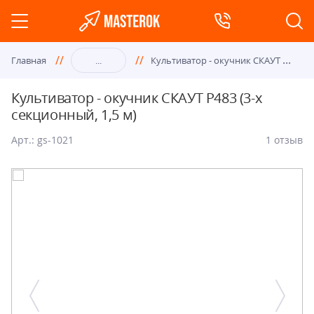
Кул
ьтиватор - окучник СКАУТ P483 (3-х секционный, 1,5 м)
Главная
...
Культиватор - окучник СКАУТ P483 (3-х
секционный, 1,5 м)
Арт.: gs-1021
1 отзыв