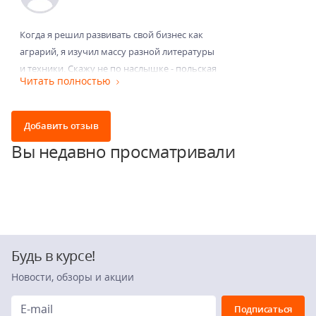
Когда я решил развивать свой бизнес как
аграрий, я изучил массу разной литературы
и техники. Скажу не по наслышке - польская
Читать полностью
навеска сейчас пользуется у нас
популярностью . Мы закупили окучник-
пропольщик и работа сдвинулась с места.
Добавить отзыв
Поверьте, эта техника делает реально все на
Вы недавно просматривали
поле. Но самое главное что она окупилась,
а сейчас просто уже умножает прибыль.
Будь в курсе!
Новости, обзоры и акции