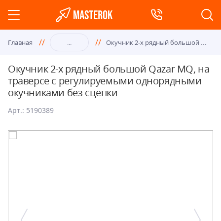
Оку
чник 2-х рядный большой Qazar MQ, на траверсе с регулируемыми однорядными окучниками без сцепки
Главная
...
Окучник 2-х рядный большой Qazar MQ, на
траверсе с регулируемыми однорядными
окучниками без сцепки
Арт.: 5190389