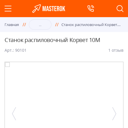
Ста
нок распиловочный Корвет 10М
Главная
...
Станок распиловочный Корвет 10М
Арт.: 90101
1 отзыв