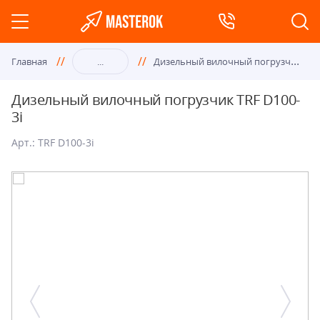
Диз
ельный вилочный погрузчик TRF D100-3i
Главная
...
Дизельный вилочный погрузчик TRF D100-
3i
Арт.: TRF D100-3i