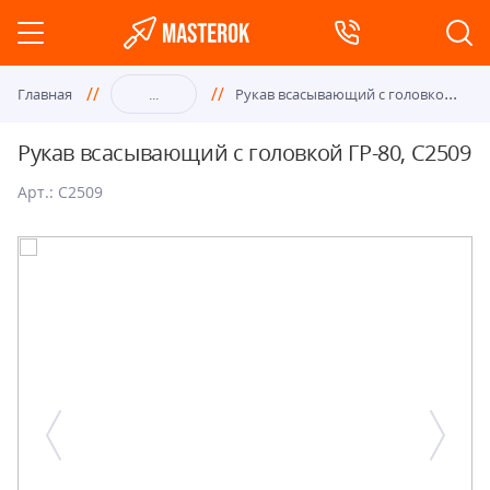
Рук
ав всасывающий с головкой ГР-80, С2509
Главная
...
Рукав всасывающий с головкой ГР-80, С2509
Арт.: C2509