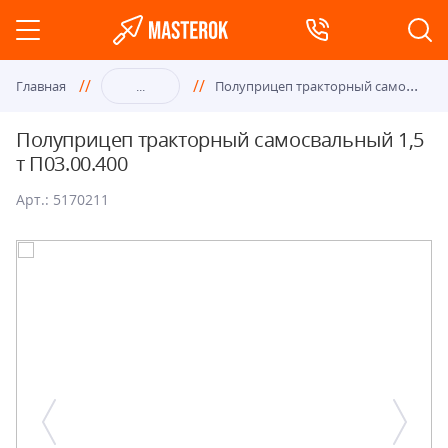
Пол
уприцеп тракторный самосвальный 1,5 т П03.00.400
Главная
...
Полуприцеп тракторный самосвальный 1,5
т П03.00.400
Арт.: 5170211