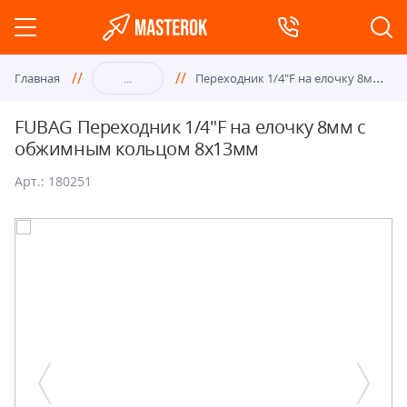
Пер
еходник 1/4"F на елочку 8мм с обжимным кольцом 8х13мм FUBAG
Главная
...
FUBAG Переходник 1/4"F на елочку 8мм с
обжимным кольцом 8х13мм
Арт.: 180251