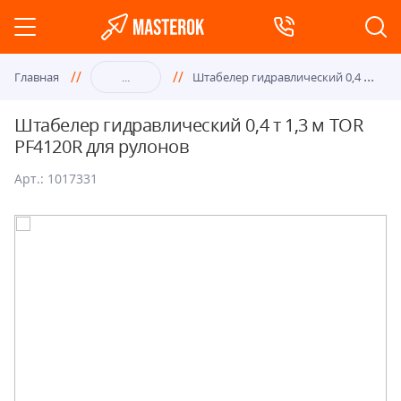
Шта
белер гидравлический 0,4 т 1,3 м TOR PF4120R для рулонов
Главная
...
Штабелер гидравлический 0,4 т 1,3 м TOR
PF4120R для рулонов
Арт.: 1017331