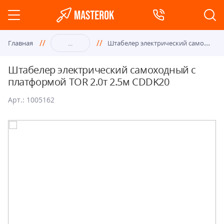
Шта
белер электрический самоходный с платформой TOR 2.0т 2.5м CDDK20
Главная
...
Штабелер электрический самоходный с
платформой TOR 2.0т 2.5м CDDK20
Арт.: 1005162