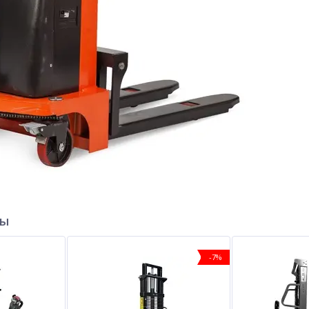
ры
-7%