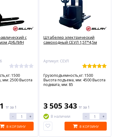
авлический с
Штабелер электрический
мом ДУБЛИН
самоходный СЕУЛ 1,5Т*4,5м
6
Артикул: СЕУЛ
ть,кг: 1500
Грузоподъемность,кг: 1500
, мм: 2500 Высота
Высота подъема, мм: 4500 Высота
подхвата, мм: 85
51
3 505 343
тг
за 1
тг
за 1
-
+
-
+
В наличии
В КОРЗИНУ
В КОРЗИНУ