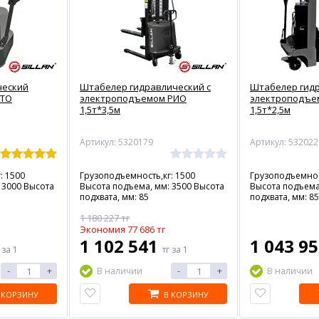
ческий
Штабелер гидравлический с
Штабелер гидр
НТО
электроподъемом РИО
электроподъе
1,5т*3,5м
1,5т*2,5м
Артикул: 5320179
Артикул: 532022
: 1500
Грузоподъемность,кг: 1500
Грузоподъемнос
 3000 Высота
Высота подъема, мм: 3500 Высота
Высота подъема
подхвата, мм: 85
подхвата, мм: 85
1 180 227 тг
Экономия 77 686 тг
1 102 541
1 043 9
г
за 1
тг
за 1
-
+
-
+
В наличии
В наличии
 КОРЗИНУ
В КОРЗИНУ