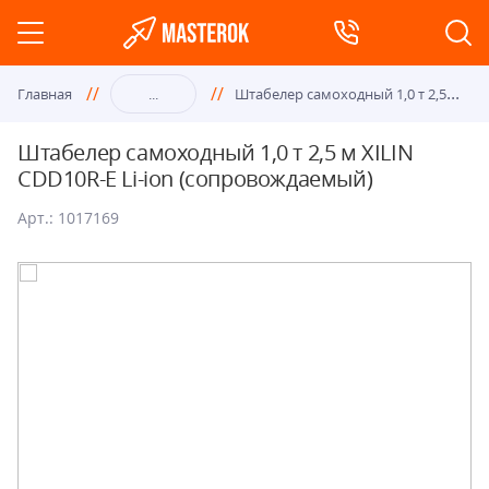
Шта
белер самоходный 1,0 т 2,5 м XILIN CDD10R-E Li-ion (сопровождаемый)
Главная
...
Штабелер самоходный 1,0 т 2,5 м XILIN
CDD10R-E Li-ion (сопровождаемый)
Арт.: 1017169