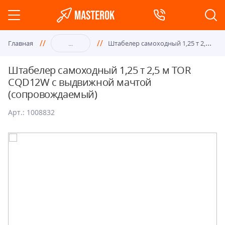
Шта
белер самоходный 1,25 т 2,5 м TOR CQD12W с выдвижной мачтой (сопровождаемый)
Главная
...
Штабелер самоходный 1,25 т 2,5 м TOR
CQD12W с выдвижной мачтой
(сопровождаемый)
Арт.: 1008832