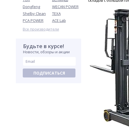
складов с большой п
Dongfeng
WECAN POWER
Shelby Clean
TEXA
PCA POWER
ACE Lab
Все производители
Будьте в курсе!
Новости, обзоры и акции
ПОДПИСАТЬСЯ