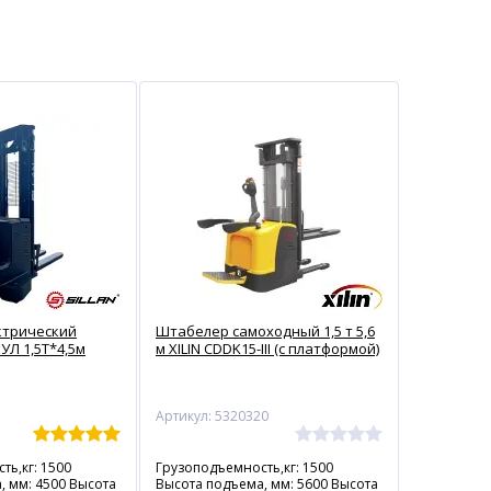
ктрический
Штабелер самоходный 1,5 т 5,6
УЛ 1,5Т*4,5м
м XILIN CDDK15-III (с платформой)
Артикул: 5320320
ть,кг: 1500
Грузоподъемность,кг: 1500
, мм: 4500 Высота
Высота подъема, мм: 5600 Высота