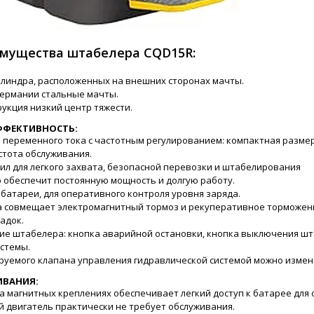
мущества штабелера CQD15R:
линдра, расположенных на внешних сторонах мачты.
Германии стальные мачты.
укция низкий центр тяжести.
ФФЕКТИВНОСТЬ:
 переменного тока с частотным регулированием: компактная разме
стота обслуживания.
ил для легкого захвата, безопасной перевозки и штабелирования
 обеспечит постоянную мощность и долгую работу.
батареи, для оперативного контроля уровня заряда.
а совмещает электромагнитный тормоз и рекуперативное торможени
адок.
ие штабелера: кнопка аварийной остановки, кнопка выключения шт
стемы.
уемого клапана управления гидравлической системой можно изменя
ИВАНИЯ:
 магнитных креплениях обеспечивает легкий доступ к батарее для 
 двигатель практически не требует обслуживания.