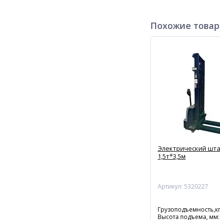
Похожие това
Электрический шта
1,5т*3,5м
Артикул: 5320227
Грузоподъемность,кг
Высота подъема, мм: