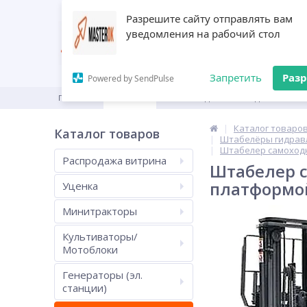
Разрешите сайту отправлять вам
уведомления на рабочий стол
Запретить
Раз
Powered by SendPulse
ГЛАВНАЯ
КАТАЛОГ
ПРОИЗВОДИТЕЛИ
ДИЛЕРАМ
Каталог товаро
Каталог товаров
Штабелёры гидравл
Штабелер самоходны
Распродажа витрина
Штабелер с
платформо
Уценка
Минитракторы
Культиваторы/
Мотоблоки
Генераторы (эл.
станции)