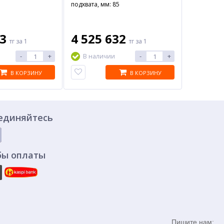
подхвата, мм: 85
43
4 525 632
тг
за 1
тг
за 1
-
+
-
+
В наличии
В КОРЗИНУ
В КОРЗИНУ
единяйтесь
бы оплаты
Пишите нам: