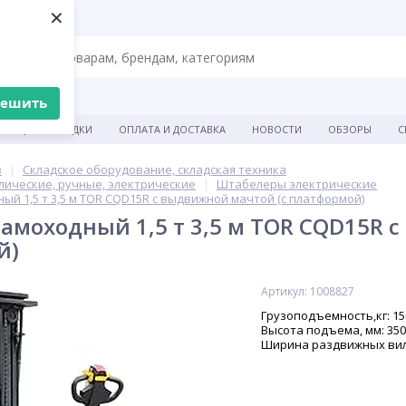
×
решить
АКЦИИ И СКИДКИ
ОПЛАТА И ДОСТАВКА
НОВОСТИ
ОБЗОРЫ
С
в
Складское оборудование, складская техника
ические, ручные, электрические
Штабелеры электрические
й 1,5 т 3,5 м TOR CQD15R с выдвижной мачтой (с платформой)
амоходный 1,5 т 3,5 м TOR CQD15R 
й)
Артикул: 1008827
Грузоподъемность,кг: 15
Высота подъема, мм: 35
Ширина раздвижных вил: