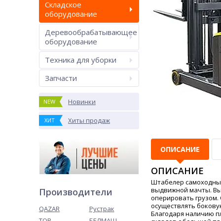
Складское
оборудование
Деревообрабатывающее
оборудование
Техника для уборки
Запчасти
Новинки
NEW
Хиты продаж
ХИТ
ОПИСАНИЕ
ОПИСАНИЕ
Штабелер самоходный 
выдвижной мачты. Вы
Производители
оперировать грузом.
осуществлять бокову
QAZAR
Рустрак
Благодаря наличию п
TOR
БЕЛМАШ