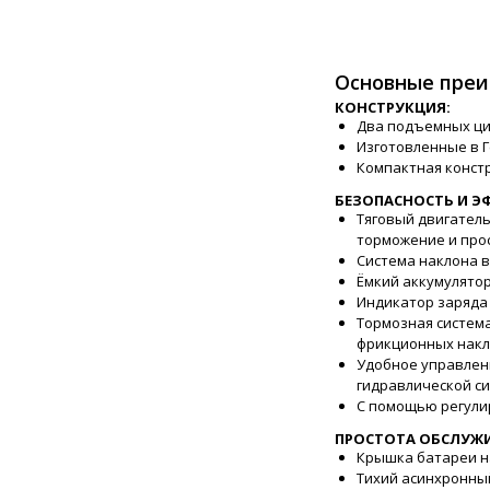
Основные преи
КОНСТРУКЦИЯ:
Два подъемных ци
Изготовленные в 
Компактная констр
БЕЗОПАСНОСТЬ И Э
Тяговый двигатель
торможение и про
Система наклона в
Ёмкий аккумулятор
Индикатор заряда 
Тормозная систем
фрикционных накл
Удобное управлен
гидравлической си
С помощью регулир
ПРОСТОТА ОБСЛУЖ
Крышка батареи на
Тихий асинхронный