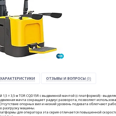
ХАРАКТЕРИСТИКИ
ОТЗЫВЫ И ВОПРОСЫ
(0)
1,5 т 3,5 м TOR CQD15R с выдвижной мачтой (с платформой) - выдел
движная мачта сокращает радиус разворота, позволяет использоват
 Отсутствие опорных вил и низкий уровень подхвата облегчают раб
ю разгрузку машины.
латформы для оператора эта серия отличается повышенной скорость