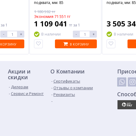
подхвата, мм: 85
подхвата, мм: 85
1 180 592 тг
Экономия 71 551 тг
1 109 041
3 505 3
г
за 1
тг
за 1
-
+
-
+
В наличии
В наличии
 КОРЗИНУ
В КОРЗИНУ
Акции и
О Компании
Присо
скидки
Сертификаты
Дилерам
Отзывы о компании
Спосо
Сервис и Ремонт
Реквизиты