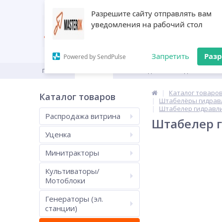
Разрешите сайту отправлять вам
уведомления на рабочий стол
Запретить
Раз
Powered by SendPulse
ГЛАВНАЯ
КАТАЛОГ
ПРОИЗВОДИТЕЛИ
ДИЛЕРАМ
Каталог товаро
Каталог товаров
Штабелёры гидравл
Штабелер гидравлич
Распродажа витрина
Штабелер г
Уценка
Минитракторы
Культиваторы/
Мотоблоки
Генераторы (эл.
станции)