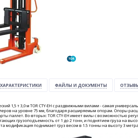
ХАРАКТЕРИСТИКИ
ФАЙЛЫ И ДОКУМЕНТЫ
ОТЗЫВ
кий 1,5 т 3,0 м TOR CTY-EH с раздвижными вилами - самая универса
леров на уровне 75 мм, благодаря расширяемым опорам. Опоры расш
рты паллет. Во-вторых: TOR CTY-EH имеет вилы с возможностью регули
ающих грузоподъемность от 1 до 2 тонн, и поднятием груза на высоту
эта модификация поднимает груз весом в 1.5 тонны на высоту 3 метра