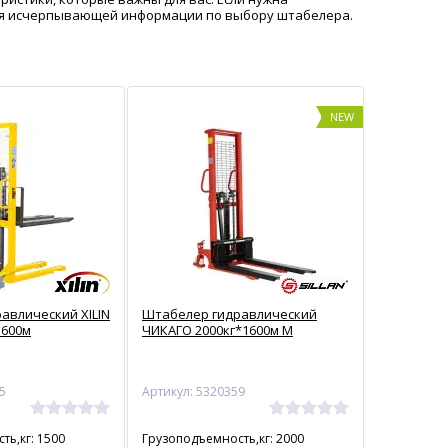
ения исчерпывающей информации по выбору штабелера.
NEW
авлический XILIN
Штабелер гидравлический
1600м
ЧИКАГО 2000кг*1600м М
5
Артикул: 5320359
ть,кг: 1500
Грузоподъемность,кг: 2000