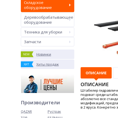
Складское
оборудование
Деревообрабатывающее
оборудование
Техника для уборки
Запчасти
Новинки
NEW
Хиты продаж
ХИТ
ОПИСАНИЕ
ОПИСАНИЕ
Штабелер гидравличес
подхват среди штабе
абсолютно все станда
Производители
модификаций, предлаг
в 2 яруса. Конкретно 
QAZAR
Рустрак
TOR
БЕЛМАШ