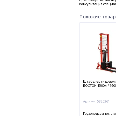
консультация специа
Похожие това
Штабелер гидравл
БОСТОН 1500кг*160
Артикул: 5320361
Грузоподъемность,кг