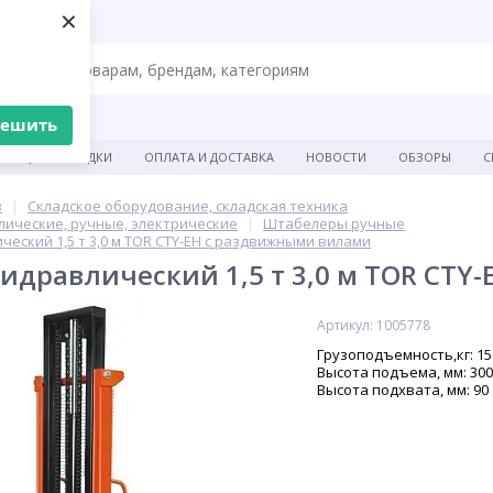
×
решить
АКЦИИ И СКИДКИ
ОПЛАТА И ДОСТАВКА
НОВОСТИ
ОБЗОРЫ
С
в
Складское оборудование, складская техника
ические, ручные, электрические
Штабелеры ручные
еский 1,5 т 3,0 м TOR CTY-EH с раздвижными вилами
идравлический 1,5 т 3,0 м TOR CTY
Артикул: 1005778
Грузоподъемность,кг: 15
Высота подъема, мм: 30
Высота подхвата, мм: 90