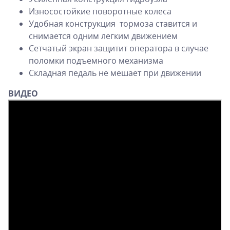
Износостойкие поворотные колеса
Удобная конструкция тормоза ставится и
снимается одним легким движением
Сетчатый экран защитит оператора в случае
поломки подъемного механизма
Складная педаль не мешает при движении
ВИДЕО