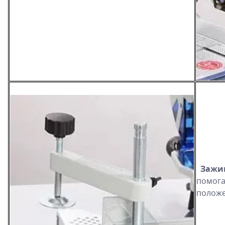
Зажи
помога
положе