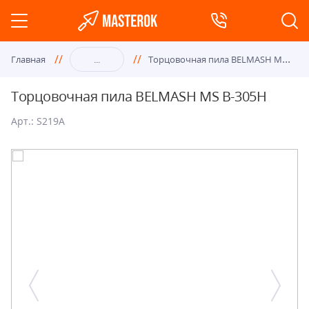
Тор
цовочная пила BELMASH MS B-305H
Главная
...
Торцовочная пила BELMASH MS B-305H
Арт.: S219A