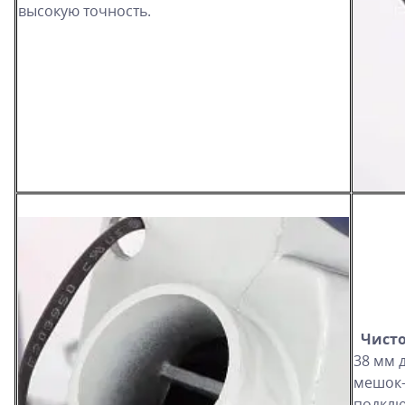
высокую точность.
Чисто
38 мм 
мешок-
подклю