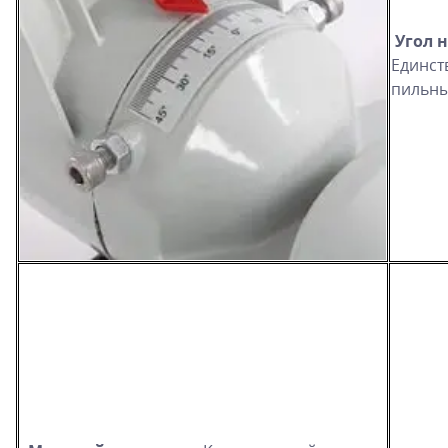
Угол 
Единст
пильны