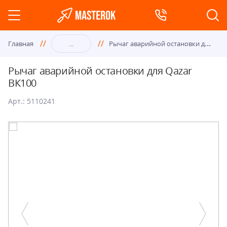
Рыч
аг аварийной остановки для Qazar ВК100
Главная
...
Рычаг аварийной остановки для Qazar
ВК100
Арт.: 5110241