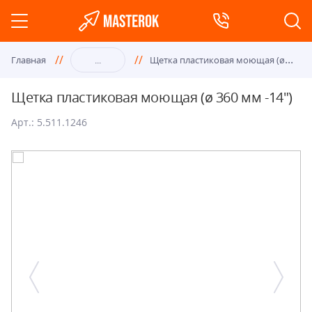
Щет
ка пластиковая моющая (ø 483 мм -19")
Главная
...
Щетка пластиковая моющая (ø 360 мм -14")
Арт.: 5.511.1246