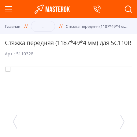
Стя
жка передняя (1187*49*4 мм) для SC110R
Главная
...
Стяжка передняя (1187*49*4 мм) для SC110R
Арт.: 5110328