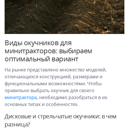
Виды окучников для
минитракторов: выбираем
оптимальный вариант
На рынке представлено множество моделей,
отличающихся конструкцией, размерами и
функциональными возможностями. Чтобы
правильно выбрать окучник для своего
минитрактора
, необходимо разобраться в их
основных типах и особенностях.
Дисковые и стрельчатые окучники: в чем
разница?