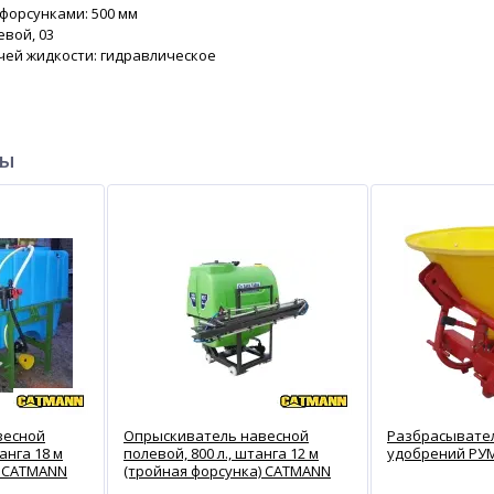
форсунками: 500 мм
евой, 03
ей жидкости: гидравлическое
ры
весной
Опрыскиватель навесной
Разбрасывате
анга 18 м
полевой, 800 л., штанга 12 м
удобрений РУМ
) CATMANN
(тройная форсунка) CATMANN