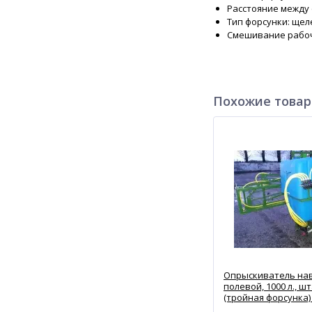
Расстояние между 
Тип форсунки: щел
Смешивание рабоч
Похожие това
Опрыскиватель на
полевой, 1000 л., шт
(тройная форсунка