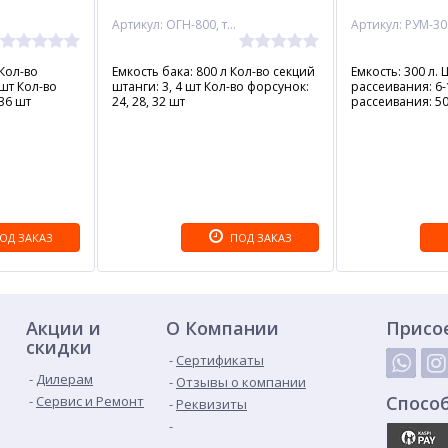
Артикул: ОГН-800, тройная форсунка, 12 м
Артикул: РУМ-30
 Кол-во
Емкость бака: 800 л Кол-во секций
Емкость: 300 л.
 шт Кол-во
штанги: 3, 4 шт Кол-во форсунок:
рассеивания: 6-
 36 шт
24, 28, 32 шт
рассеивания: 50
ОД ЗАКАЗ
ПОД ЗАКАЗ
Акции и
О Компании
Присо
скидки
Сертификаты
Дилерам
Отзывы о компании
Спосо
Сервис и Ремонт
Реквизиты