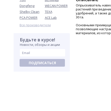
Опрыскиватель навесн
Dongfeng
WECAN POWER
растений при ведении
Shelby Clean
TEXA
удобрений, а также д
30 га.
PCA POWER
ACE Lab
Все производители
Основными преимущес
позволяющие настраи
материалов, из кото
Будьте в курсе!
Новости, обзоры и акции
ПОДПИСАТЬСЯ