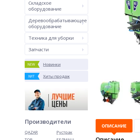
Складское
оборудование
Деревообрабатывающее
оборудование
Техника для уборки
Запчасти
Новинки
NEW
Хиты продаж
ХИТ
Производители
ОПИСАНИЕ
QAZAR
Рустрак
Описание
TOR
БЕЛМАШ