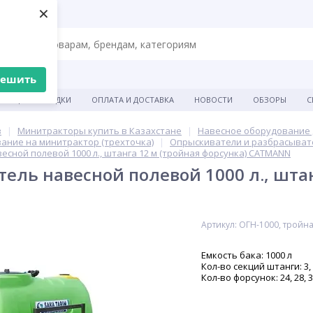
×
решить
АКЦИИ И СКИДКИ
ОПЛАТА И ДОСТАВКА
НОВОСТИ
ОБЗОРЫ
С
в
Минитракторы купить в Казахстане
Навесное оборудование 
ание на минитрактор (трехточка)
Опрыскиватели и разбрасыват
сной полевой 1000 л., штанга 12 м (тройная форсунка) CATMANN
ель навесной полевой 1000 л., штан
Артикул: ОГН-1000, тройна
Емкость бака: 1000 л
Кол-во секций штанги: 3, 
Кол-во форсунок: 24, 28, 3