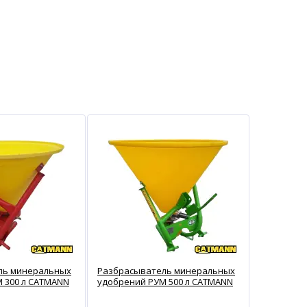
ль минеральных
Разбрасыватель минеральных
 300 л CATMANN
удобрений РУМ 500 л CATMANN