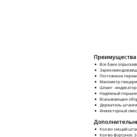
Преимущества 
Все баки опрыскив
Зарекомендовавша
Постоянное перем
Манометр глицери
Шланг - индикатор
Надёжный поршнев
Всасывающее обор
Держатель штанги 
Инжекторный смеси
Дополнительн
Кол-во секций штанг
Кол-во форсунок: 24