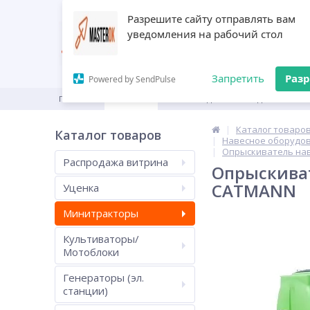
Разрешите сайту отправлять вам
уведомления на рабочий стол
Запретить
Раз
Powered by SendPulse
ГЛАВНАЯ
КАТАЛОГ
ПРОИЗВОДИТЕЛИ
ДИЛЕРАМ
Каталог товаро
Каталог товаров
Навесное оборудов
Опрыскиватель наве
Распродажа витрина
Опрыскиват
CATMANN
Уценка
Минитракторы
Культиваторы/
Мотоблоки
Генераторы (эл.
станции)