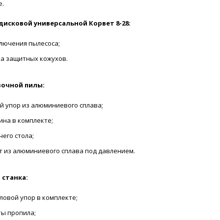
е.
исковой универсальной Корвет 8-28:
лючения пылесоса;
ма защитных кожухов.
очной пилы:
й упор из алюминиевого сплава;
ина в комплекте;
чего стола;
т из алюминиевого сплава под давлением.
 станка:
ловой упор в комплекте;
ты пропила;