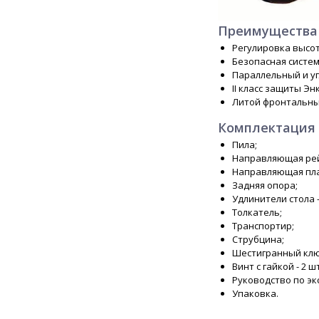
Преимущества 
Регулировка высо
Безопасная систе
Параллельный и уг
II класс защиты Эн
Литой фронтальны
Комплектация 
Пила;
Направляющая ре
Направляющая пла
Задняя опора;
Удлинители стола - 
Толкатель;
Транспортир;
Струбцина;
Шестигранный ключ
Винт с гайкой - 2 шт
Руководство по эк
Упаковка.