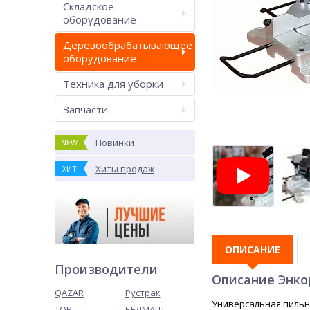
Складское
оборудование
Деревообрабатывающее
оборудование
Техника для уборки
Запчасти
Новинки
NEW
Хиты продаж
ХИТ
ОПИСАНИЕ
Производители
Описание Энкор
QAZAR
Рустрак
Универсальная пильн
TOR
БЕЛМАШ