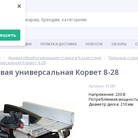
×
решить
АКЦИИ И СКИДКИ
ОПЛАТА И ДОСТАВКА
НОВОСТИ
ОБЗОРЫ
С
в
Деревообрабатывающие станки в Казахстане
Пильные стан
ерсальная Корвет 8-28
вая универсальная Корвет 8-28
Артикул: 91281
Напряжение: 220 В
Потребляемая мощность:
Диаметр диска: 210 мм