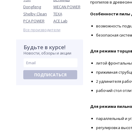
пропилов в древесин
Dongfeng
WECAN POWER
Shelby Clean
TEXA
Особенности пилы д
PCA POWER
ACE Lab
возможность подк
Все производители
безопасная систе
Будьте в курсе!
Для режима торцов
Новости, обзоры и акции
литой фронтальны
прижимная струбц
ПОДПИСАТЬСЯ
2 удлинителя рабо
рабочий стол отли
Для режима пильно
параллельный и уг
регулировка высо