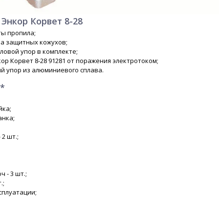
Энкор Корвет 8-28
ты пропила;
ма защитных кожухов;
ловой упор в комплекте;
кор Корвет 8-28 91281 от поражения электротоком;
й упор из алюминиевого сплава.
*
йка;
нка;
2 шт.;
 - 3 шт.;
.;
сплуатации;