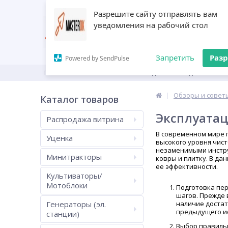
Разрешите сайту отправлять вам
уведомления на рабочий стол
Запретить
Раз
Powered by SendPulse
ГЛАВНАЯ
КАТАЛОГ
ПРОИЗВОДИТЕЛИ
ДИЛЕРАМ
Обзоры и совет
Каталог товаров
Эксплуата
Распродажа витрина
В современном мире 
Уценка
высокого уровня чис
незаменимыми инстру
Минитракторы
ковры и плитку. В д
ее эффективности.
Культиваторы/
Мотоблоки
Подготовка пе
шагов. Прежде 
Генераторы (эл.
наличие достат
предыдущего и
станции)
Выбор правиль