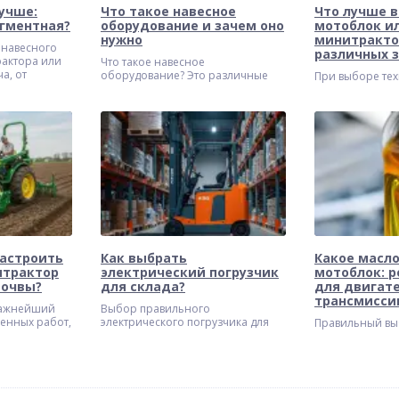
учше:
Что такое навесное
Что лучше в
егментная?
оборудование и зачем оно
мотоблок и
нужно
минитракто
 навесного
различных 
рактора или
Что такое навесное
а, от
оборудование? Это различные
При выборе тех
ективность
приспособления, которые
обработки зем
 Скашивание
крепятся к базовой технике
задаются вопро
а, борьба с
(тракторам, экскаваторам,
подойдет для и
требует
погрузчикам и т. д.) для
агрегата предн
дежного
выполнения
облегчения раб
специализированных задач. Оно
имеют существ
значительно расширяет
функциональность машин,
позволяя им выполнять широкий
спектр работ.
настроить
Как выбрать
Какое масло
итрактор
электрический погрузчик
мотоблок: 
почвы?
для склада?
для двигате
трансмисси
важнейший
Выбор правильного
венных работ,
электрического погрузчика для
Правильный вы
ю зависит
склада - это ключевое решение,
материалов e28
пользование
которое напрямую влияет на
и бесперебойн
тельно
эффективность и рентабельность
техники, и мот
сс, а
вашего бизнеса. Однако, как
исключение. От
на
выбрать лучший погрузчик для
заливать, напр