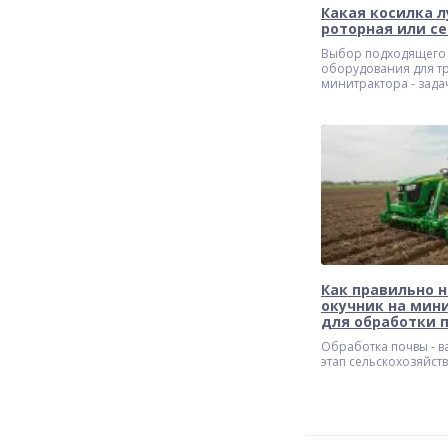
Какая косилка л
роторная или с
Выбор подходящего
оборудования для т
минитрактора - задач
которой зависит эфф
работы в хозяйстве.
травы, заготовка сен
сорняками - все это 
качественного и на
оборудования.
Как правильно 
окучник на мин
для обработки 
Обработка почвы - 
этап сельскохозяйст
от которого напряму
будущий урожай. Ис
минитрактора значи
облегчает этот проце
настройка окучника 