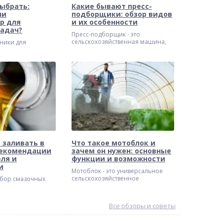
ыбрать:
Какие бывают пресс-
ли
подборщики: обзор видов
р для
и их особенности
задач?
Пресс-подборщик - это
сельскохозяйственная машина,
ники для
предназначенная для подбора
ли многие
скошенной травы, соломы или
сом что лучше
сена и их последующего
х нужд? Оба
прессования в тюки или рулоны
азначены для
определенной формы
оты на участке, но
енные различия
 заливать в
Что такое мотоблок и
рекомендации
зачем он нужен: основные
ля и
функции и возможности
и
Мотоблок - это универсальное
сельскохозяйственное
бор смазочных
оборудование, призванное
093 залог долгой
значительно облегчить и
ой работы любой
ускорить выполнение различных
облок не
Все обзоры и советы
работ на земельном участке.
 того, какое масло
ямую зависит