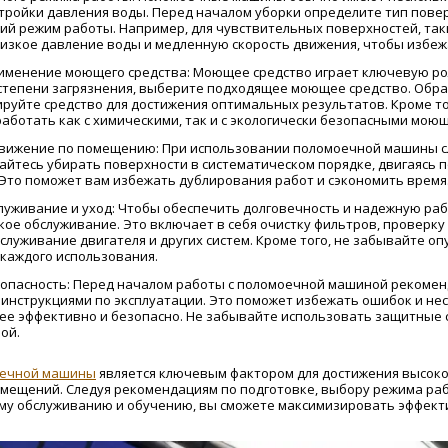
тройки давления воды. Перед началом уборки определите тип повер
й режим работы. Например, для чувствительных поверхностей, таки
изкое давление воды и медленную скорость движения, чтобы избе
менение моющего средства: Моющее средство играет ключевую роль
степени загрязнения, выберите подходящее моющее средство. Обра
руйте средство для достижения оптимальных результатов. Кроме то
аботать как с химическими, так и с экологически безопасными мою
вижение по помещению: При использовании поломоечной машины с
айтесь убирать поверхности в систематическом порядке, двигаясь 
 Это поможет вам избежать дублирования работ и сэкономить время
луживание и уход: Чтобы обеспечить долговечность и надежную ра
ое обслуживание. Это включает в себя очистку фильтров, проверку 
служивание двигателя и других систем. Кроме того, не забывайте 
 каждого использования.
зопасность: Перед началом работы с поломоечной машиной рекомен
 инструкциями по эксплуатации. Это поможет избежать ошибок и нес
е эффективно и безопасно. Не забывайте использовать защитные ср
ой.
оечной машины
является ключевым фактором для достижения высоко
омещений. Следуя рекомендациям по подготовке, выбору режима р
му обслуживанию и обучению, вы сможете максимизировать эффекти