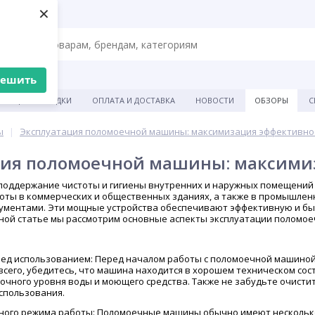
×
решить
АКЦИИ И СКИДКИ
ОПЛАТА И ДОСТАВКА
НОВОСТИ
ОБЗОРЫ
С
ы
Эксплуатация поломоечной машины: максимизация эффективно
ция поломоечной машины: максими
поддержание чистоты и гигиены внутренних и наружных помещений 
тоты в коммерческих и общественных зданиях, а также в промышле
ментами. Эти мощные устройства обеспечивают эффективную и быс
анной статье мы рассмотрим основные аспекты эксплуатации поломо
ред использованием: Перед началом работы с поломоечной машино
всего, убедитесь, что машина находится в хорошем техническом со
очного уровня воды и моющего средства. Также не забудьте очистит
спользования.
ного режима работы: Поломоечные машины обычно имеют несколько