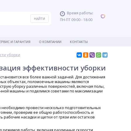
Время работы:
ПН-ПТ 09:00 - 18:00
ЕРВИС И ГАРАНТИЯ
О КОМПАНИИ
КОНТАКТЫ
сти уборки
зация эффективности уборки
становится все более важной задачей. Для достижения
нных объектах, поломоечные машины являются
трую уборку различных поверхностей, включая полы,
ечной машины и поделимся советами по максимизации
й необходимо провести несколько подготовительных
стоянии, проверив ее общую работоспособность и
ь рабочие насадки и щетки от грязи или остатков
 режимов работы, включая различные скорости