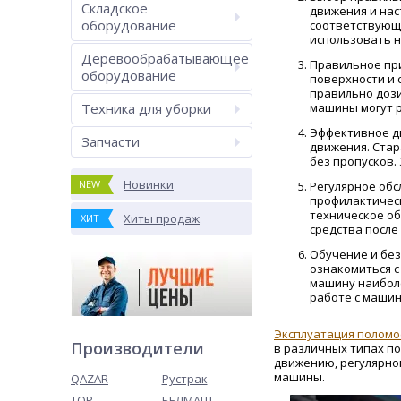
Складское
движения и нас
оборудование
соответствующи
использовать н
Деревообрабатывающее
Правильное при
оборудование
поверхности и 
правильно дози
Техника для уборки
машины могут р
Эффективное д
Запчасти
движения. Стар
без пропусков.
Новинки
NEW
Регулярное обс
профилактическ
техническое об
Хиты продаж
ХИТ
средства после
Обучение и бе
ознакомиться с
машину наиболе
работе с машин
Эксплуатация полом
Производители
в различных типах п
движению, регулярно
машины.
QAZAR
Рустрак
TOR
БЕЛМАШ