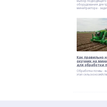
Выбор подходящего
оборудования для т
минитрактора - задач
которой зависит эфф
работы в хозяйстве.
травы, заготовка сен
сорняками - все это 
качественного и на
оборудования.
Как правильно 
окучник на мин
для обработки 
Обработка почвы - 
этап сельскохозяйст
от которого напряму
будущий урожай. Ис
минитрактора значи
облегчает этот проце
настройка окучника 
минитрактор позвол
выполнять окучиван
качественно.