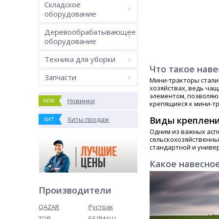
Складское
оборудование
Деревообрабатывающее
оборудование
Техника для уборки
Что такое нав
Запчасти
Мини-тракторы стали
хозяйствах, ведь ча
элементом, позволяю
Новинки
NEW
крепящиеся к мини-т
Виды креплени
Хиты продаж
ХИТ
Одним из важных аспе
сельскохозяйственны
стандартной и униве
Какое навесно
Производители
QAZAR
Рустрак
TOR
БЕЛМАШ