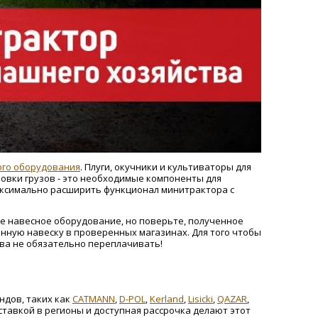
ого оборудования
. Плуги, окучники и культиваторы для
ровки грузов - это необходимые компоненты для
аксимально расширить функционал минитрактора с
ное навесное оборудование, но поверьте, полученное
енную навеску в проверенных магазинах. Для того чтобы
ва не обязательно переплачивать!
ндов, таких как
CATMANN
,
D-POL
,
Kerland
,
Lisicki
,
QAZAR
,
ставкой в регионы и доступная рассрочка делают этот