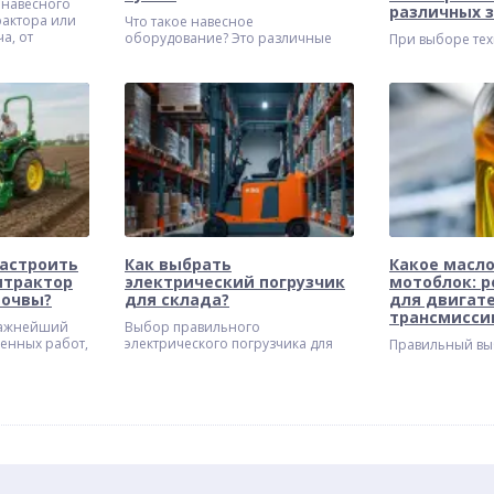
 навесного
различных 
рактора или
Что такое навесное
а, от
оборудование? Это различные
При выборе тех
ективность
приспособления, которые
обработки зем
 Скашивание
крепятся к базовой технике
задаются вопро
а, борьба с
(тракторам, экскаваторам,
подойдет для и
требует
погрузчикам и т. д.) для
агрегата предн
дежного
выполнения
облегчения раб
специализированных задач. Оно
имеют существ
значительно расширяет
функциональность машин,
позволяя им выполнять широкий
спектр работ.
настроить
Как выбрать
Какое масло
итрактор
электрический погрузчик
мотоблок: 
почвы?
для склада?
для двигате
трансмисси
важнейший
Выбор правильного
венных работ,
электрического погрузчика для
Правильный вы
ю зависит
склада - это ключевое решение,
материалов e28
пользование
которое напрямую влияет на
и бесперебойн
тельно
эффективность и рентабельность
техники, и мот
сс, а
вашего бизнеса. Однако, как
исключение. От
на
выбрать лучший погрузчик для
заливать, напр
яет
склада из множества
ресурс двигате
ие быстро и
представленных на рынке
моделей?