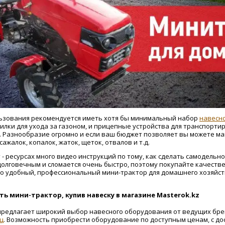
ьзования рекомендуется иметь хотя бы минимальный набор
навесн
илки для ухода за газоном, и прицепные устройства для транспорти
. Разнообразие огромно и если ваш бюджет позволяет вы можете м
ажалок, копалок, жаток, щеток, отвалов и т.д.
 - ресурсах много видео инструкций по тому, как сделать самодель
долговечным и сломается очень быстро, поэтому покупайте качеств
о удобный, профессиональный мини-трактор для домашнего хозяйст
ь мини-трактор, купив навеску в магазине Masterok.kz
 предлагает широкий выбор навесного оборудования от ведущих бре
ц
. Возможность приобрести оборудование по доступным ценам, с до