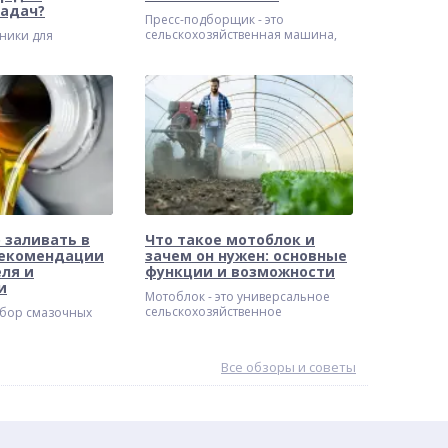
задач?
Пресс-подборщик - это
сельскохозяйственная машина,
ники для
предназначенная для подбора
ли многие
скошенной травы, соломы или
сом что лучше
сена и их последующего
х нужд? Оба
прессования в тюки или рулоны
азначены для
определенной формы
оты на участке, но
енные различия
 заливать в
Что такое мотоблок и
рекомендации
зачем он нужен: основные
ля и
функции и возможности
и
Мотоблок - это универсальное
сельскохозяйственное
бор смазочных
оборудование, призванное
093 залог долгой
значительно облегчить и
ой работы любой
ускорить выполнение различных
облок не
Все обзоры и советы
работ на земельном участке.
 того, какое масло
ямую зависит
ля и трансмиссии.