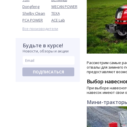
Dongfeng
WECAN POWER
Shelby Clean
TEXA
PCA POWER
ACE Lab
Все производители
Будьте в курсе!
Новости, обзоры и акции
Рассмотрим самые ра
отвалы для зимнего п
ПОДПИСАТЬСЯ
предоставляют возм
Выбор навесно
При выборе навесног
навесок имеют свои 
Мини-тракторы