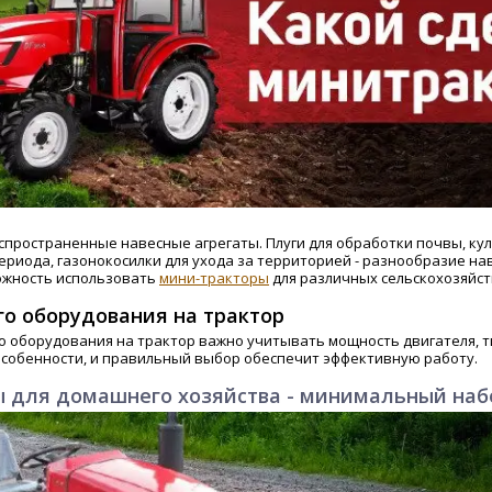
спространенные навесные агрегаты. Плуги для обработки почвы, ку
ериода, газонокосилки для ухода за территорией - разнообразие н
ожность использовать
мини-тракторы
для различных сельскохозяйст
го оборудования на трактор
о оборудования на трактор важно учитывать мощность двигателя, 
особенности, и правильный выбор обеспечит эффективную работу.
 для домашнего хозяйства - минимальный наб